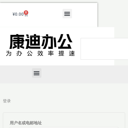
跳
至
Menu
0
Cart
¥
0.00
内
容
Search
Menu
登录
必
必
填
填
用户名或电邮地址