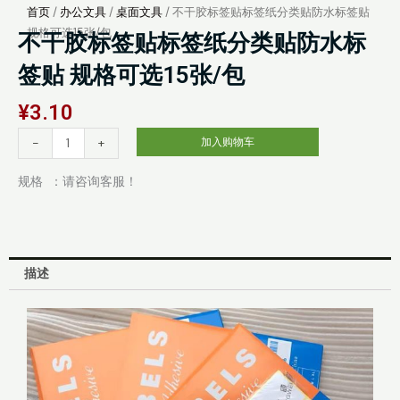
首页
/
办公文具
/
桌面文具
/ 不干胶标签贴标签纸分类贴防水标签贴
规格可选15张/包
不干胶标签贴标签纸分类贴防水标
签贴 规格可选15张/包
¥
3.10
不
-
+
加入购物车
干
胶
规格 ：请咨询客服！
标
签
贴
标
描述
签
纸
分
类
贴
防