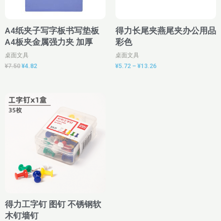
A4纸夹子写字板书写垫板
得力长尾夹燕尾夹办公用品
A4板夹金属强力夹 加厚
彩色
桌面文具
桌面文具
¥
7.50
¥
4.82
¥
5.72
–
¥
13.26
价
格
范
围：
¥3.90
至
¥11.30
得力工字钉 图钉 不锈钢软
木钉墙钉