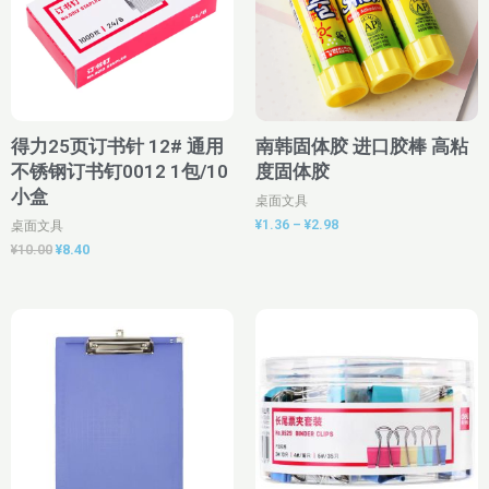
¥2.98
得力25页订书针 12# 通用
南韩固体胶 进口胶棒 高粘
不锈钢订书钉0012 1包/10
度固体胶
小盒
桌面文具
¥
1.36
–
¥
2.98
桌面文具
¥
10.00
¥
8.40
原
当
价
价
前
格
为：
价
范
¥7.50。
格
围：
为：
¥5.72
¥4.82。
至
¥13.26