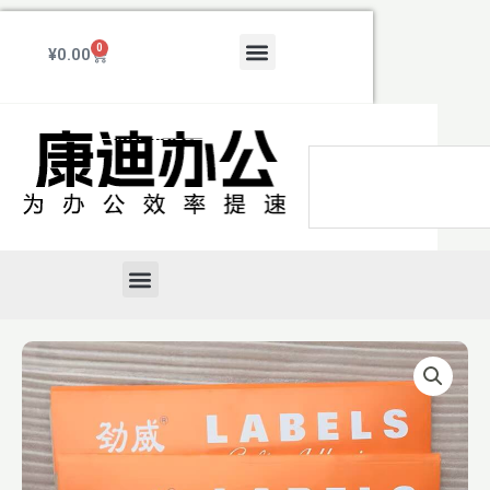
跳
至
Menu
0
Cart
¥
0.00
内
容
Search
Menu