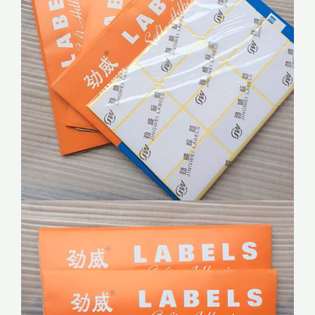
水
标
签
贴
规
格
可
选
15
张/
包
数
量