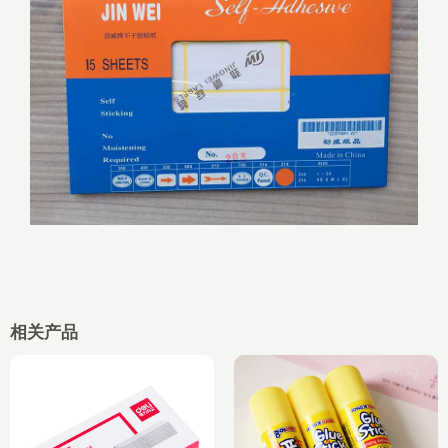
相关产品
原
当
价
价
前
格
为：
价
范
¥10.00。
格
围：
为：
¥1.36
¥8.40。
至