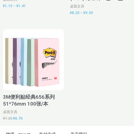
¥
1.15
–
¥
1.41
桌面文具
¥
8.20
–
¥
9.30
原
当
价
前
为：
价
¥7.20。
格
为：
¥6.70。
3M便利贴经典656系列
51*76mm 100张/本
桌面文具
¥
7.20
¥
6.70