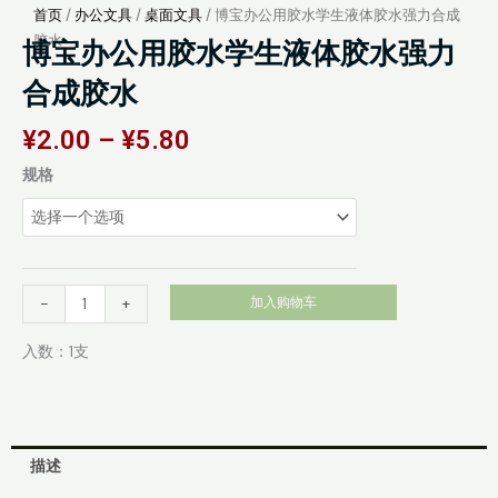
首页
/
办公文具
/
桌面文具
/ 博宝办公用胶水学生液体胶水强力合成
胶水
博宝办公用胶水学生液体胶水强力
合成胶水
价
¥
2.00
–
¥
5.80
格
博
规格
范
宝
围：
办
¥2.00
公
至
用
¥5.80
胶
-
+
加入购物车
水
学
入数：1支
生
液
体
胶
描述
水