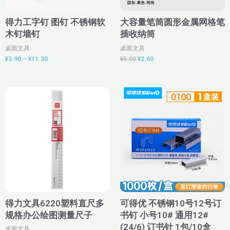
得力工字钉 图钉 不锈钢软
大容量笔筒圆形金属网格笔
木钉墙钉
插收纳筒
桌面文具
桌面文具
¥
3.90
–
¥
11.30
¥
5.00
¥
2.60
价
价
格
格
范
范
围：
围：
¥1.15
¥8.20
至
至
¥1.41
¥9.30
得力文具6220塑料直尺多
可得优 不锈钢10号12号订
规格办公绘图测量尺子
书钉 小号10# 通用12#
(24/6) 订书针 1包/10盒
桌面文具