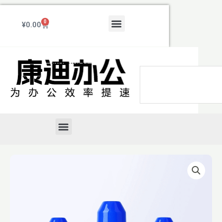
跳
至
Menu
0
Cart
¥
0.00
内
容
Search
Menu