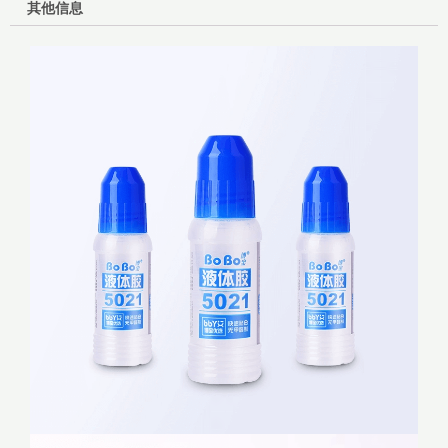
强
其他信息
力
合
成
胶
水
数
量