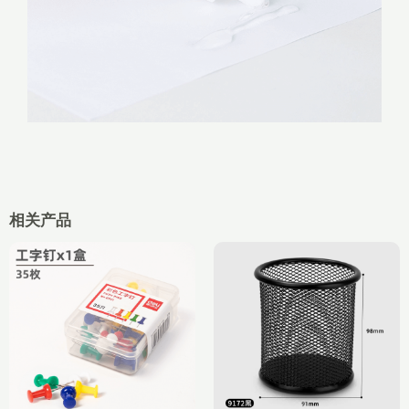
相关产品
价
原
当
格
价
前
范
为：
价
围：
¥5.00。
格
¥3.90
为：
至
¥2.60。
¥11.30