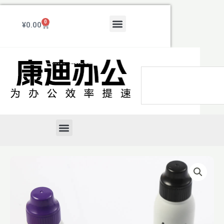
跳
至
Menu
0
Cart
¥
0.00
内
容
Search
Menu