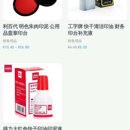
利百代 明色朱肉印泥 公用
工字牌 快干清洁印油 财务
品盖章印台
印台补充液
财务用品
财务用品
¥
10.45
–
¥
26.80
¥
6.00
¥
5.20
价
格
范
围：
¥2.67
至
¥6.90
得力大红色快干印油印泥速