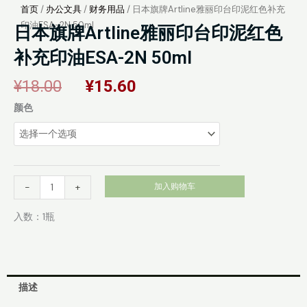
首页
/
办公文具
/
财务用品
/ 日本旗牌Artline雅丽印台印泥红色补充
印油ESA-2N 50ml
日本旗牌Artline雅丽印台印泥红色
补充印油ESA-2N 50ml
原
当
¥
18.00
¥
15.60
价
前
日
颜色
为：
价
本
¥18.00。
格
旗
为：
牌
¥15.60。
Artline
雅
-
+
加入购物车
丽
印
入数：1瓶
台
印
泥
红
描述
色