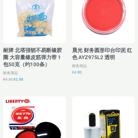
为：
¥2.88。
耐牌 北塔强韧不易断橡胶
晨光 财务圆形印台印泥 红
圈 大容量橡皮筋弹力带 1
色 AYZ975L2 透明
包50克（约100条）
财务用品
¥
4.80
财务用品
¥
3.20
¥
2.88
价
原
当
格
价
前
范
为：
价
围：
¥6.00。
格
¥10.45
为：
至
¥5.20。
¥26.80