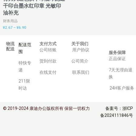
干印台墨水红印章 光敏印
油补充
财务用品
¥
2.67
–
¥
6.90
物流
支付方式
关于我们
配送范
配送
公司转账
用户协议
围
服务保障
正品保证
货到付款
公司简介
特快专
递
7天无理由退
在线支付
联系我们
换
211限
时达
24H客户服务
© 2019-2024 康迪办公版权所有 保留一切权力
备案号：浙ICP
备2024111846号