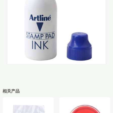
相关产品
原
当
价
前
为：
价
¥3.20。
格