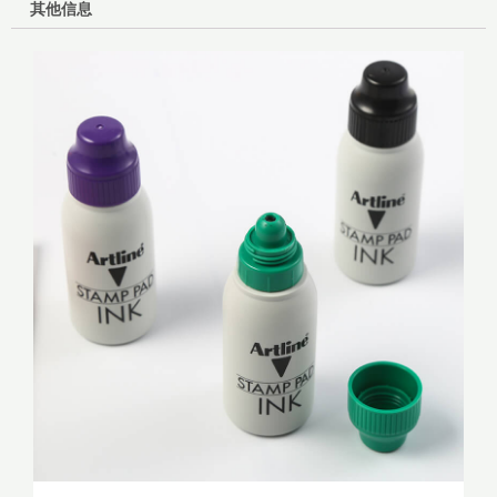
补
其他信息
充
印
油
ESA-
2N
50ml
数
量