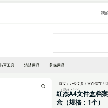
我
Search
书写工具
清洁用品
劳保用品
首页
/
办公文具
/
文件储存
/
（规格：1个）
红杰A4文件盒档
盒（规格：1个）