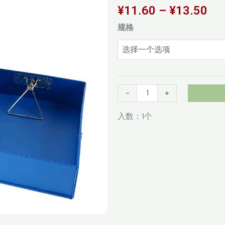
价
¥
11.60
–
¥
13.50
格
红
规格
范
杰
围
A4
¥1
文
至
件
¥1
盒
-
+
档
入数：1个
案
盒
铁
压
夹
资
料
盒
文