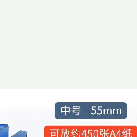
党
建
收
纳
盒
（规
格：
1
个）
数
量