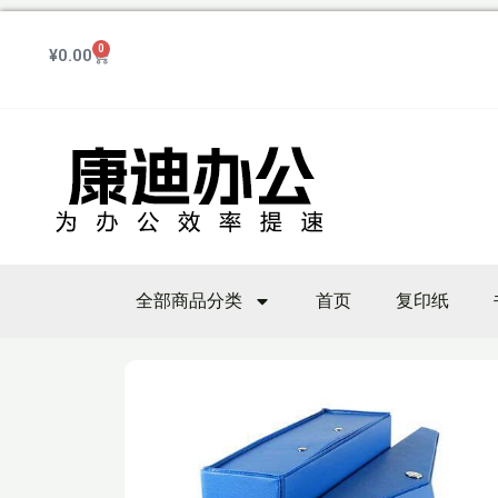
跳
至
0
Cart
¥
0.00
内
容
全部商品分类
首页
复印纸