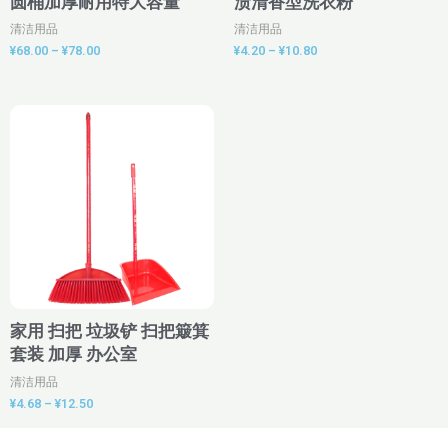
圆桶加厚耐用特大容量
渍清香型洗衣粉
清洁用品
清洁用品
¥
68.00
–
¥
78.00
¥
4.20
–
¥
10.80
价
格
范
围：
¥4.68
至
¥12.50
家用 扫把 垃圾铲 扫把簸箕
套装 加厚 办公室
清洁用品
¥
4.68
–
¥
12.50