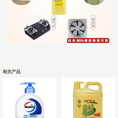
相关产品
价
价
格
格
范
范
围：
围：
¥9.90
¥7.30
至
至
¥56.00
¥19.00