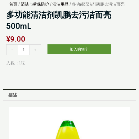
首页
/
清洁与劳保防护
/
清洁用品
/ 多功能清洁剂凯鹏去污洁而亮
500mL
多功能清洁剂凯鹏去污洁而亮
500mL
¥
9.00
多
-
+
加入购物车
功
能
入数：1瓶
清
洁
剂
凯
描述
鹏
去
污
洁
而
亮