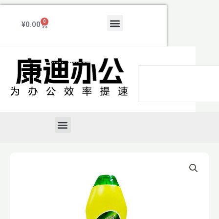
跳
至
Menu
0
Cart
¥
0.00
内
容
Search
Menu