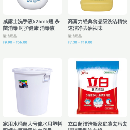
威露士洗手液525ml/瓶 杀
高富力经典食品级洗洁精快
菌消毒 呵护健康 消毒液
速洁净去油祛味
清洁用品
清洁用品
¥
9.90
–
¥
56.00
¥
7.30
–
¥
19.00
价
价
格
格
范
范
围：
围：
¥68.00
¥4.20
至
至
¥78.00
¥10.80
家用水桶超大号储水用塑料
立白超洁清新家庭装去污去