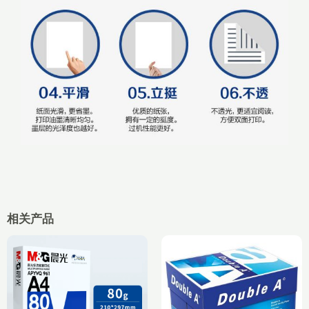
相关产品
价
格
范
围：
¥126.20
至
¥263.00