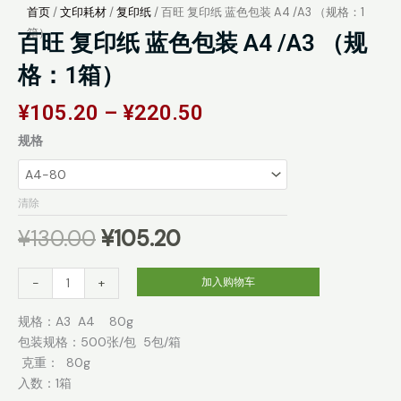
首页
/
文印耗材
/
复印纸
/ 百旺 复印纸 蓝色包装 A4 /A3 （规格：1
箱）
百旺 复印纸 蓝色包装 A4 /A3 （规
格：1箱）
价
¥
105.20
–
¥
220.50
格
原
当
百
规格
范
价
前
旺
围：
为：
价
复
¥105.20
¥130.00。
格
印
清除
至
为：
纸
¥220.50
¥
130.00
¥
105.20
¥105.20。
蓝
色
包
-
+
加入购物车
装
规格：A3 A4 80g
A4
包装规格：500张/包 5包/箱
/A3
克重： 80g
（规
入数：1箱
格：