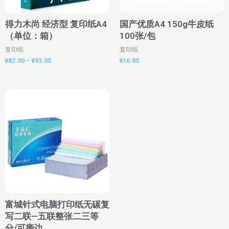
得力木尚 经济型 复印纸A4
国产优质A4 150g牛皮纸
（单位：箱）
100张/包
复印纸
复印纸
¥
82.00
–
¥
93.00
¥
16.80
价
格
范
围：
¥34.00
至
¥37.00
富城针式电脑打印纸无碳复
写二联—五联整张二三等
分/可撕边