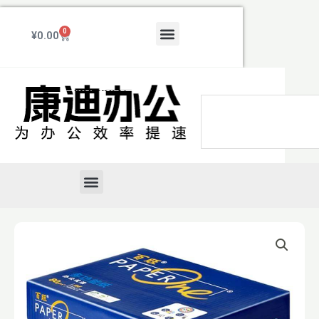
跳
至
Menu
0
Cart
¥
0.00
内
容
Search
Menu