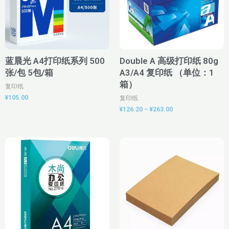
蓝晨光 A4打印纸系列 500
Double A 高级打印纸 80g
张/包 5包/箱
A3/A4 复印纸 （单位：1
箱）
复印纸
¥
105.00
复印纸
¥
126.20
–
¥
263.00
价
格
范
围：
¥82.00
至
¥93.00