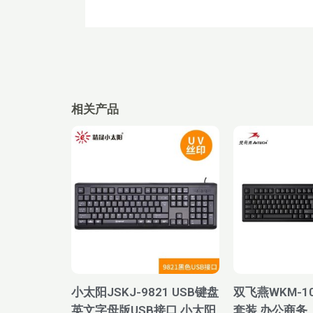
相关产品
价
原
当
格
价
前
范
为：
价
围：
¥68.90。
格
¥15.30
为
至
¥5
¥25.20
小太阳JSKJ-9821 USB键盘
双飞燕WKM-1
英文字母版USB接口 小太阳
套装 办公商务