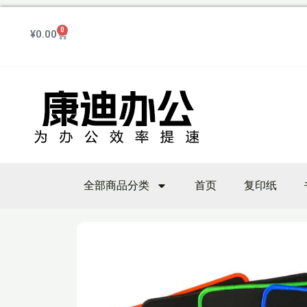
跳
至
0
Cart
¥
0.00
内
容
全部商品分类
首页
复印纸