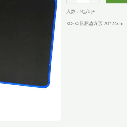
为：
价
产
¥30.00。
格
鼠
入数：1包/5张
为
标
XC-X3鼠标垫方形 20*24cm
¥1
垫
黑
色
方
形
锁
边
（规
格：
5
张/
包）
数
量