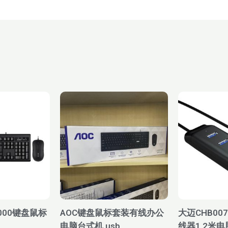
原
当
原
价
前
价
为：
价
为：
¥39.00。
格
¥39.00
：
为：
2.30。
¥23.80。
000键盘鼠标
AOC键盘鼠标套装有线办公
大迈CHB007
电脑台式机 usb
线器1.2米电