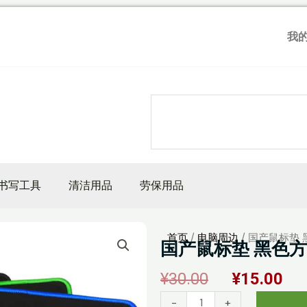
我
Search
书写工具
清洁用品
劳保用品
首页
/
电脑周边
/ 国产鼠标垫
国产鼠标垫 黑色方
原
当
¥
30.00
¥
15.00
价
前
国
-
+