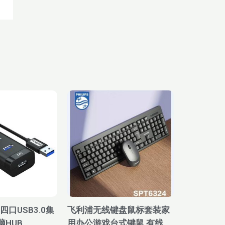
当
价
前
格
价
范
。
格
围：
为：
¥29.00
¥30.20。
至
¥45.00
四口USB3.0集
飞利浦无线键盘鼠标套装家
脑HUB
用办公游戏台式键鼠 有线