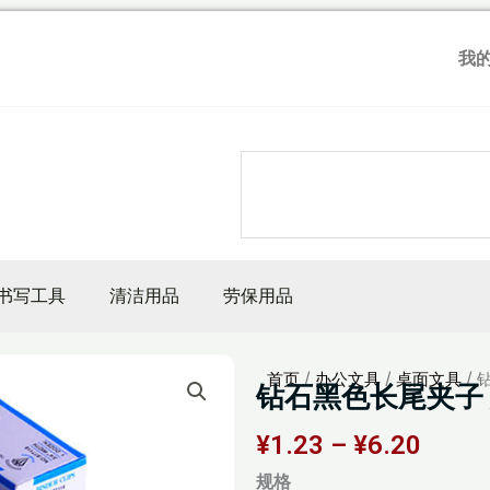
我
Search
书写工具
清洁用品
劳保用品
首页
/
办公文具
/
桌面文具
/
钻石黑色长尾夹子
价
¥
1.23
–
¥
6.20
格
钻
规格