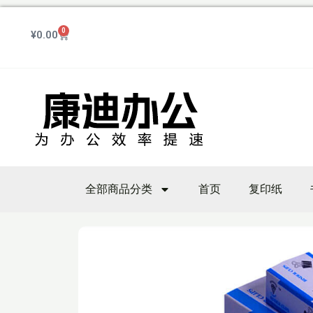
跳
至
0
Cart
¥
0.00
内
容
全部商品分类
首页
复印纸