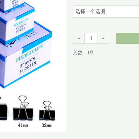
范
石
围：
黑
¥1.23
色
至
长
¥6.20
尾
-
+
夹
入数：1盒
子
大
号
小
号
燕
尾
夹
数
量